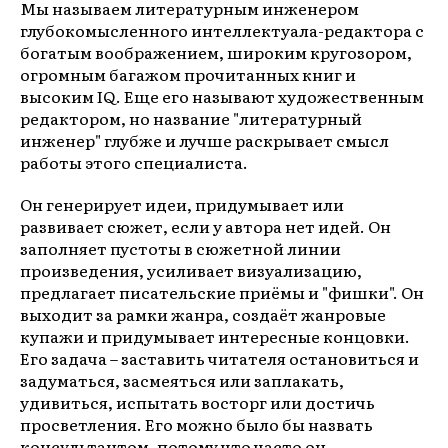
Мы называем литературным инженером
глубокомысленного интеллектуала-редактора с
богатым воображением, широким кругозором,
огромным багажом прочитанных книг и
высоким IQ. Еще его называют художественным
редактором, но название "литературный
инженер" глубже и лучше раскрывает смысл
работы этого специалиста.
Он генерирует идеи, придумывает или
развивает сюжет, если у автора нет идей. Он
заполняет пустоты в сюжетной линии
произведения, усиливает визуализацию,
предлагает писательские приёмы и "фишки". Он
выходит за рамки жанра, создаёт жанровые
купажи и придумывает интересные концовки.
Его задача – заставить читателя остановиться и
задуматься, засмеяться или заплакать,
удивиться, испытать восторг или достичь
просветления. Его можно было бы назвать
консультантом, потому что часто он