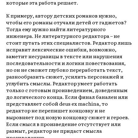
которые эта работа решает.
К примеру, автору детских романов нужно,
чтобы его романы отучали детей от гаджетов?
Тогда ему нужно найти литературного
инженера. Не литературного редактора – не
стоит путать этих специалистов. Редактор лишь
исправит лексические ошибки, возможно,
заметит несуразицы в тексте или нарушения
последовательности и логики повествования,
но он не сможет глубоко переработать текст,
разнообразить сюжет, усилить персонажей и
углубить смыслы. Редактор умеет работать
только с готовым произведением, доведенным
до логического конца. Если финал банален или
представляет собой deus ex machina, то
редактор не перепишет концовку и не
выровняет под новую концовку сюжет и героев.
Если смысл в произведение отсутствует или
размыт, редактор не придаст смысла
произведению.