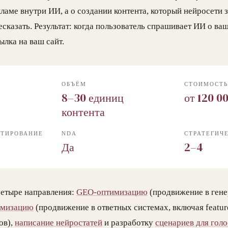
кламе внутри ИИ, а о создании контента, который нейросети 
сказать. Результат: когда пользователь спрашивает ИИ о ваш
ылка на ваш сайт.
ОБЪЁМ
СТОИМОСТ
8–30 единиц
от 120 0
контента
ИТИРОВАНИЕ
NDA
СТРАТЕГИЧ
Да
2–4
четыре направления:
GEO-оптимизацию
(продвижение в ген
имизацию
(продвижение в ответных системах, включая feature
ов),
написание нейростатей
и разработку
сценариев для гол