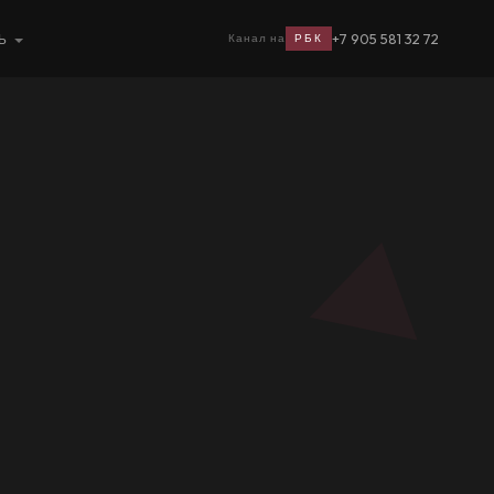
+7 905 581 32 72
Ь
Канал на
РБК