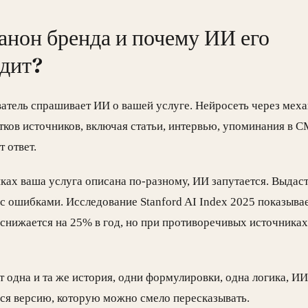
канон бренда и почему ИИ его
дит?
ватель спрашивает ИИ о вашей услуге. Нейросеть через ме
ков источников, включая статьи, интервью, упоминания в С
т ответ.
иках ваша услуга описана по-разному, ИИ запутается. Выдаст
с ошибками. Исследование Stanford AI Index 2025 показывае
нижается на 25% в год, но при противоречивых источниках
т одна и та же история, одни формулировки, одна логика, ИИ
ся версию, которую можно смело пересказывать.