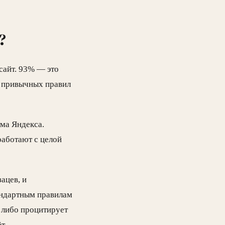
?
сайт. 93% — это
х привычных правил
ма Яндекса.
работают с целой
ацев, и
тандартным правилам
 либо процитирует
т.