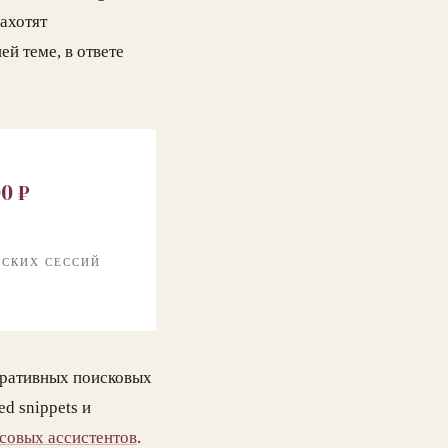
захотят
ей теме, в ответе
Ь
00 ₽
ЕСКИХ СЕССИЙ
еративных поисковых
d snippets и
осовых ассистентов
.