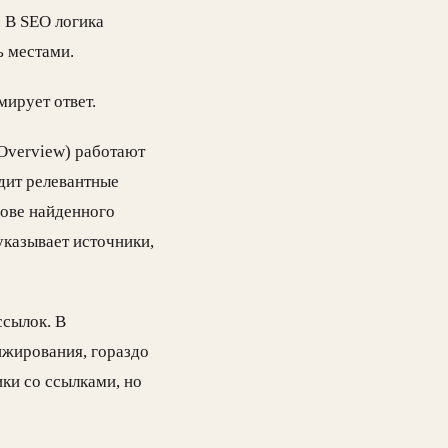
. В SEO логика
ь местами.
мирует ответ.
 Overview) работают
одит релевантные
снове найденного
указывает источники,
ссылок. В
нжирования, гораздо
ики со ссылками, но