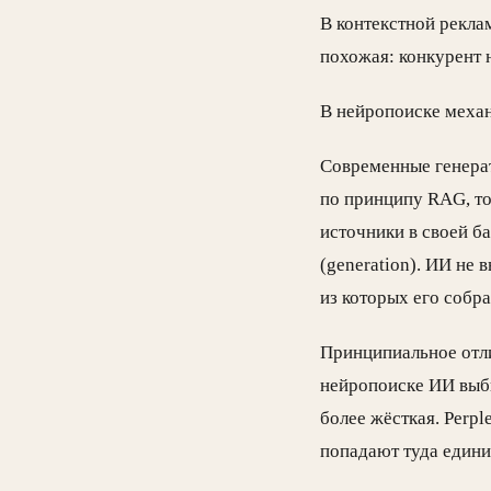
В контекстной реклам
похожая: конкурент 
В нейропоиске механ
Современные генерат
по принципу RAG, то
источники в своей ба
(generation). ИИ не 
из которых его собра
Принципиальное отли
нейропоиске ИИ выби
более жёсткая. Perpl
попадают туда единиц