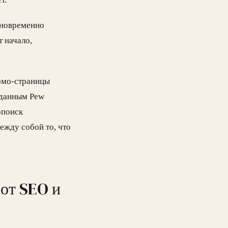
дновременно
т начало,
ромо-страницы
 данным Pew
опоиск
ежду собой то, что
от SEO и