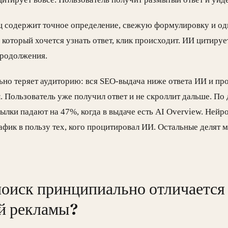
ац содержит точное определение, свежую формулировку и о
 который хочется узнать ответ, клик происходит. ИИ цитируе
продолжения.
льно теряет аудиторию: вся SEO-выдача ниже ответа ИИ и п
. Пользователь уже получил ответ и не скроллит дальше. По
сылки падают на 47%, когда в выдаче есть AI Overview. Нейр
афик в пользу тех, кого процитировал ИИ. Остальные делят м
оиск принципиально отличается 
й рекламы?