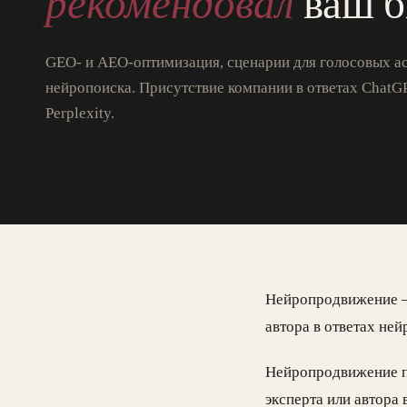
рекомендовал
ваш б
GEO- и AEO-оптимизация, сценарии для голосовых ас
нейропоиска. Присутствие компании в ответах ChatG
Perplexity.
Нейропродвижение — 
автора в ответах ней
Нейропродвижение пр
эксперта или автора 