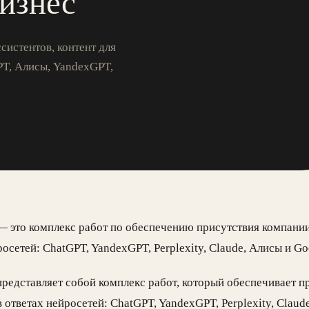
изнес
систентов, контент для
PT, Алисы, YandexGPT,
это комплекс работ по обеспечению присутствия компании,
росетей: ChatGPT, YandexGPT, Perplexity, Claude, Алисы и Go
едставляет собой комплекс работ, который обеспечивает п
в ответах нейросетей: ChatGPT, YandexGPT, Perplexity, Claud