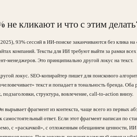
 не кликают и что с этим делать
2025), 93% сессий в ИИ-поиске заканчиваются без клика на 
сайтах компаний. Тексты для ИИ требуют выйти за рамки все
ент-менеджеров. Это принципиально другой локус на текст.
ругой локус. SEO-копирайтер пишет для поискового алгорит
человечивает» текст и попадает в тональность бренда. Оба 
 подзаголовки, структура, вовлечение, call-to-action внизу.
н вырывает фрагмент из контекста, чаще всего из первых абз
ак самостоятельный ответ. Если этот фрагмент написан по с
аемо, с «раскачкой», с отложенным обещанием ценности, ИИ
цитирует вовсе. Пользователь получит размытый ответ и уйдё