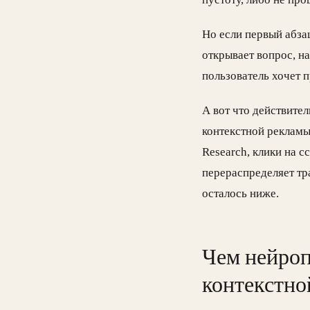
Но если первый абз
открывает вопрос, на
пользователь хочет 
А вот что действите
контекстной рекламы
Research, клики на с
перераспределяет тр
осталось ниже.
Чем нейроп
контекстно