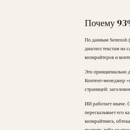
Почему 93%
По данным Semrush (
диагноз текстам на 
копирайтеров и конт
Это принципиально д
Контент-менеджер «о
страницей: заголовок,
ИИ работает иначе. О
пересказывает его к
копирайтинга, обтек
пустоту, либо не про