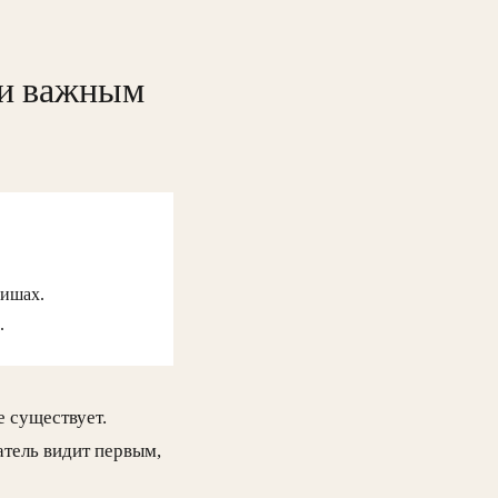
ки важным
нишах.
.
е существует.
атель видит первым,