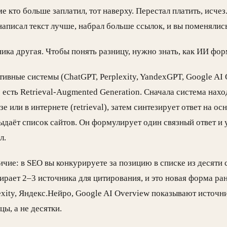
е кто больше заплатил, тот наверху. Перестал платить, исчез
написал текст лучше, набрал больше ссылок, и вы поменялис
ика другая. Чтобы понять разницу, нужно знать, как ИИ фор
ивные системы (ChatGPT, Perplexity, YandexGPT, Google AI
 есть Retrieval-Augmented Generation. Сначала система нах
зе или в интернете (retrieval), затем синтезирует ответ на о
выдаёт список сайтов. Он формулирует один связный ответ и 
л.
чие: в SEO вы конкурируете за позицию в списке из десяти 
рает 2–3 источника для цитирования, и это новая форма ра
exity, Яндекс.Нейро, Google AI Overview показывают источн
ы, а не десятки.