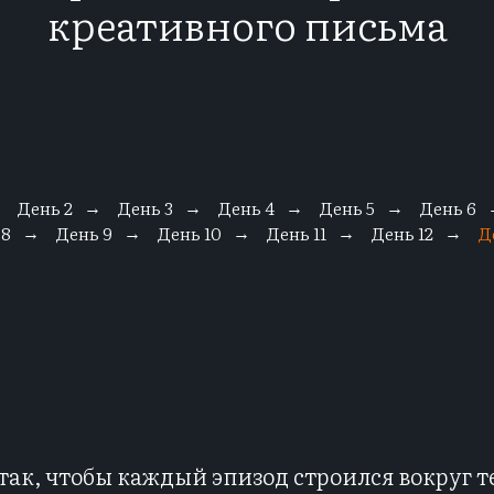
креативного письма
День 2
День 3
День 4
День 5
День 6
→
→
→
→
→
 8
День 9
День 10
День 11
День 12
Д
→
→
→
→
→
так, чтобы каждый эпизод строился вокруг т