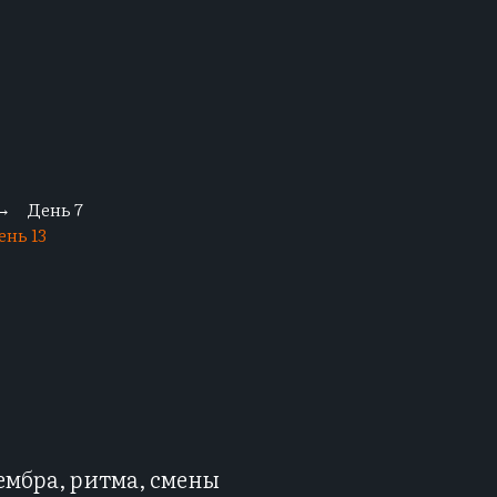
День 7
→
ень 13
ембра, ритма, смены