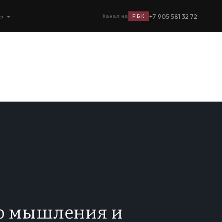
+7 905 581 32 72
Ь
Канал на
РБК
го мышления и