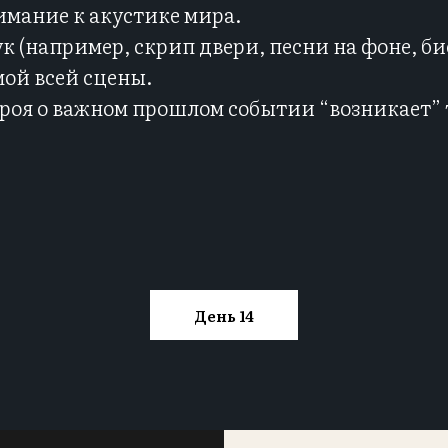
мание к акустике мира.
 (например, скрип двери, песни на фоне, би
мой всей сцены.
роя о важном прошлом событии “возникает” 
День 14