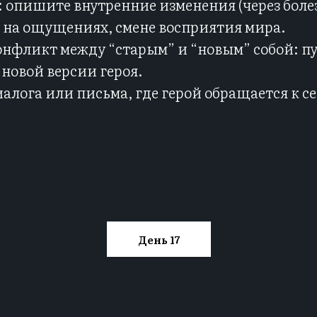
: опишите внутренние изменения (через боле
ь на ощущениях, смене восприятия мира.
нфликт между “старым” и “новым” собой: п
новой версии героя.
лога или письма, где герой обращается к се
День 17