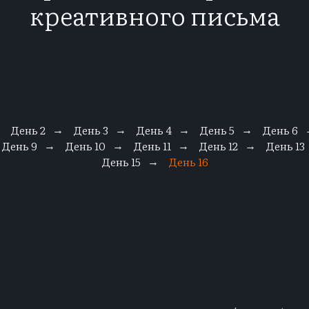
креативного письма
День 2
День 3
День 4
День 5
День 6
→
→
→
→
→
День 9
День 10
День 11
День 12
День 13
→
→
→
→
День 15
День 16
→