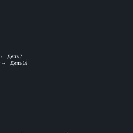
День 7
→
День 14
→