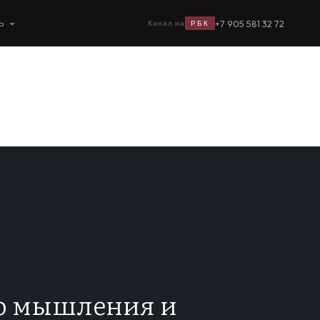
+7 905 581 32 72
Ь
Канал на
РБК
го мышления и