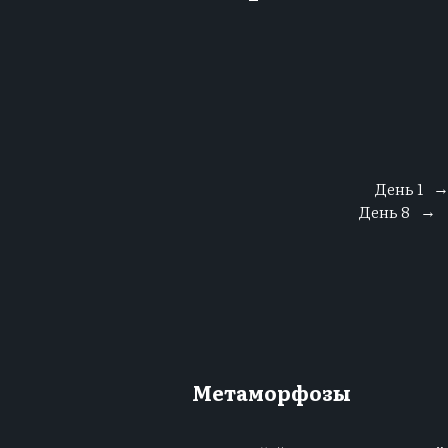
День 1
День 8
→
Метаморфозы