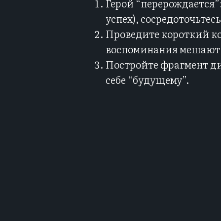
Герой “перерождается”
успех), сосредоточьтес
Проведите короткий ко
воспоминания мешают 
Постройте фрагмент диа
себе “будущему”.