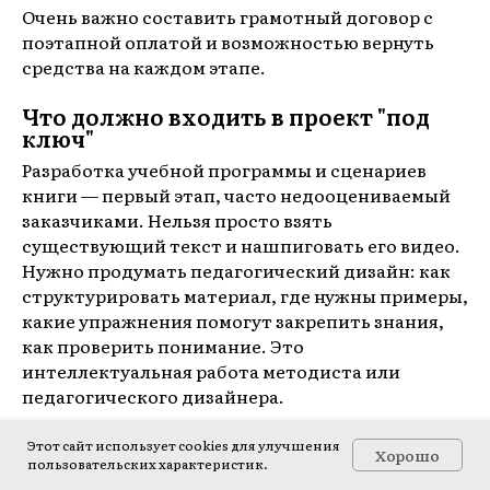
Очень важно составить грамотный договор с
поэтапной оплатой и возможностью вернуть
средства на каждом этапе.
Что должно входить в проект "под
ключ"
Разработка учебной программы и сценариев
книги — первый этап, часто недооцениваемый
заказчиками. Нельзя просто взять
существующий текст и нашпиговать его видео.
Нужно продумать педагогический дизайн: как
структурировать материал, где нужны примеры,
какие упражнения помогут закрепить знания,
как проверить понимание. Это
интеллектуальная работа методиста или
педагогического дизайнера.
Создание всех мультимедийных материалов
Этот сайт использует cookies для улучшения
Хорошо
пользовательских характеристик.
включает полный цикл производства. Съёмка