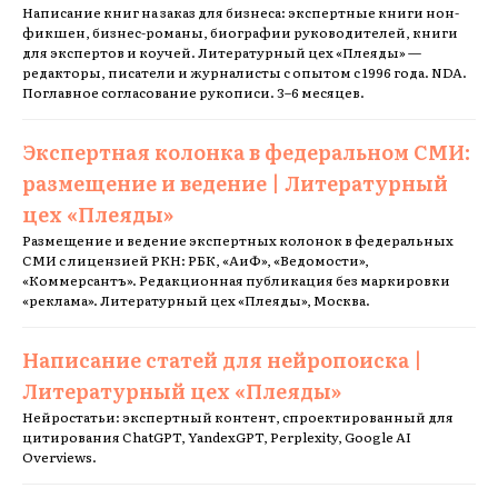
Написание книг на заказ для бизнеса: экспертные книги нон-
фикшен, бизнес-романы, биографии руководителей, книги
для экспертов и коучей. Литературный цех «Плеяды» —
редакторы, писатели и журналисты с опытом с 1996 года. NDA.
Поглавное согласование рукописи. 3–6 месяцев.
Экспертная колонка в федеральном СМИ:
размещение и ведение | Литературный
цех «Плеяды»
Размещение и ведение экспертных колонок в федеральных
СМИ с лицензией РКН: РБК, «АиФ», «Ведомости»,
«Коммерсантъ». Редакционная публикация без маркировки
«реклама». Литературный цех «Плеяды», Москва.
Написание статей для нейропоиска |
Литературный цех «Плеяды»
Нейростатьи: экспертный контент, спроектированный для
цитирования ChatGPT, YandexGPT, Perplexity, Google AI
Overviews.