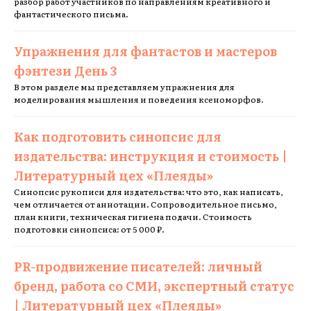
разбор работ участников по направлениям креативного и
фантастического письма.
Упражнения для фантастов и мастеров
фэнтези День 3
В этом разделе мы представляем упражнения для
моделирования мышления и поведения ксеноморфов.
Как подготовить синопсис для
издательства: инструкция и стоимость |
Литературный цех «Плеяды»
Синопсис рукописи для издательства: что это, как написать,
чем отличается от аннотации. Сопроводительное письмо,
план книги, техническая гигиена подачи. Стоимость
подготовки синопсиса: от 5 000 ₽.
PR-продвижение писателей: личный
бренд, работа со СМИ, экспертный статус
| Литературный цех «Плеяды»